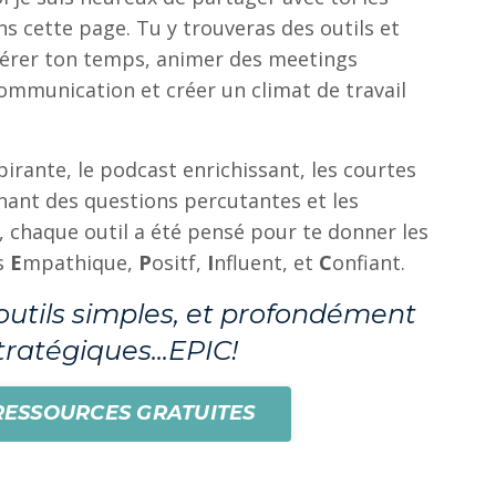
s cette page. Tu y trouveras des outils et
gérer ton temps, animer des meetings
communication et créer un climat de travail
spirante, le podcast enrichissant, les courtes
enant des questions percutantes et les
 chaque outil a été pensé pour te donner les
us
E
mpathique,
P
ositf,
I
nfluent, et
C
onfiant.
utils simples, et profondément
tratégiques...EPIC!
RESSOURCES GRATUITES