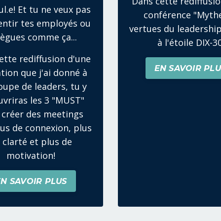
Dans cette rediffusio
ul.e! Et tu ne veux pas
conférence "Myth
sentir tes employés ou
vertues du leadership
lègues comme ça...
à l'étoile DIX-3
ette rediffusion d'une
EN SAVOIR PLU
tion que j'ai donné à
oupe de leaders, tu y
vriras les 3 "MUST"
 créer des meetings
lus de connexion, plus
 clarté et plus de
motivation!
EN SAVOIR PLUS