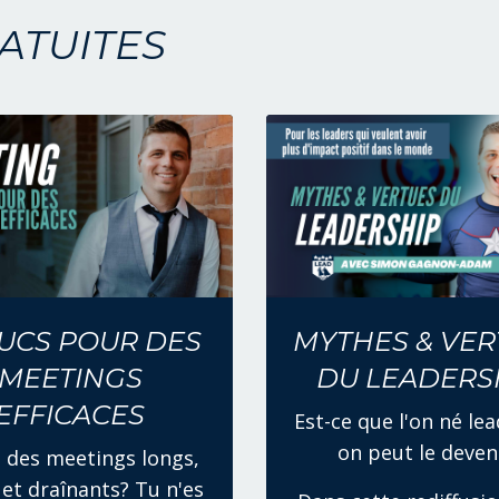
ATUITES
RUCS POUR DES
MYTHES & VER
MEETINGS
DU LEADERS
EFFICACES
Est-ce que l'on né lea
on peut le deven
 des meetings longs,
 et draînants? Tu n'es