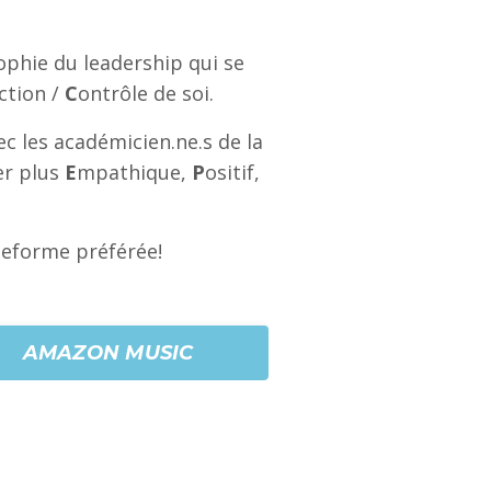
ophie du leadership qui se
ction /
C
ontrôle de soi.
c les académicien.ne.s de la
er plus
E
mpathique,
P
ositif,
teforme préférée!
AMAZON MUSIC