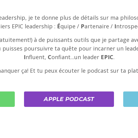
eadership, je te donne plus de détails sur ma philos
liers EPIC leadership :
É
quipe /
P
artenaire /
I
ntrospe
tuitement!) à de puissants outils que je partage ave
puisses poursuivre ta quête pour incarner un lead
I
nfluent,
C
onfiant...un leader
EPIC
.
anquer ça! Et tu peux écouter le podcast sur ta pla
APPLE PODCAST