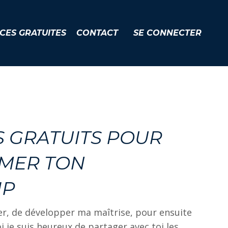
CES GRATUITES
CONTACT
SE CONNECTER
S GRATUITS POUR
MER TON
IP
er, de développer ma maîtrise, pour ensuite
i je suis heureux de partager avec toi les