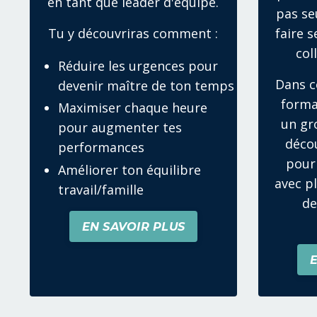
en tant que leader d'équipe.
pas se
Tu y découvriras comment :
faire 
col
Réduire les urgences pour
Dans c
devenir maître de ton temps
forma
Maximiser chaque heure
un gr
pour augmenter tes
décou
performances
pour
Améliorer ton équilibre
avec p
travail/famille
de
EN SAVOIR PLUS